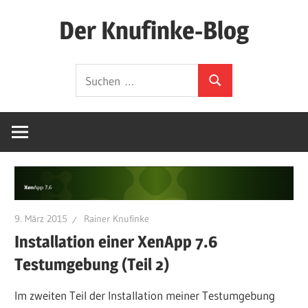
Zum
Der Knufinke-Blog
Inhalt
springen
Dies
Suchen
und
Suchen
nach:
Das
und
IT
9. März 2015
Rainer Knufinke
Installation einer XenApp 7.6
Testumgebung (Teil 2)
Im zweiten Teil der Installation meiner Testumgebung