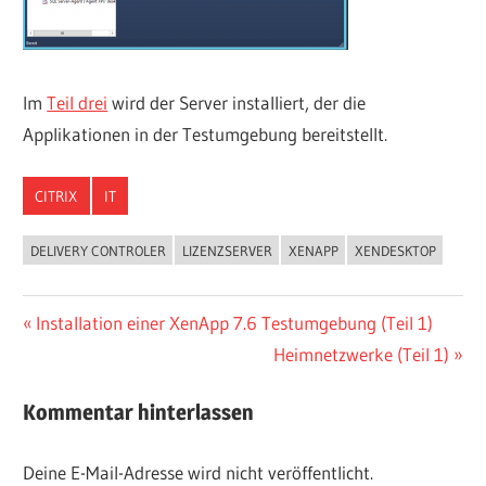
Im
Teil drei
wird der Server installiert, der die
Applikationen in der Testumgebung bereitstellt.
CITRIX
IT
DELIVERY CONTROLER
LIZENZSERVER
XENAPP
XENDESKTOP
Beitragsnavigation
Vorheriger
Installation einer XenApp 7.6 Testumgebung (Teil 1)
Beitrag:
Nächster
Heimnetzwerke (Teil 1)
Beitrag:
Kommentar hinterlassen
Deine E-Mail-Adresse wird nicht veröffentlicht.