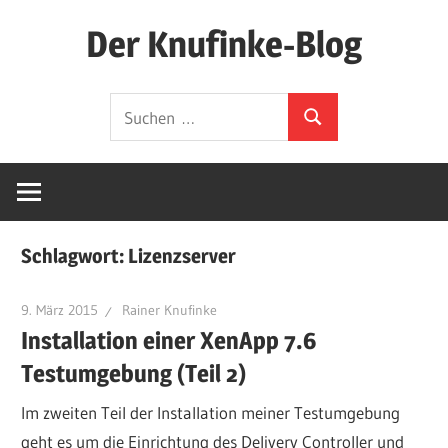
Zum
Der Knufinke-Blog
Inhalt
springen
Dies
Suchen
und
Suchen
nach:
Das
und
IT
Schlagwort:
Lizenzserver
9. März 2015
Rainer Knufinke
Installation einer XenApp 7.6
Testumgebung (Teil 2)
Im zweiten Teil der Installation meiner Testumgebung
geht es um die Einrichtung des Delivery Controller und