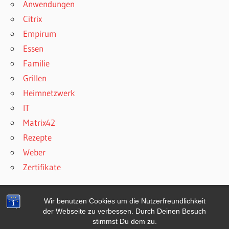
Anwendungen
Citrix
Empirum
Essen
Familie
Grillen
Heimnetzwerk
IT
Matrix42
Rezepte
Weber
Zertifikate
Wir benutzen Cookies um die Nutzerfreundlichkeit
der Webseite zu verbessen. Durch Deinen Besuch
WordPress-Theme: Wellington von ThemeZee.
stimmst Du dem zu.