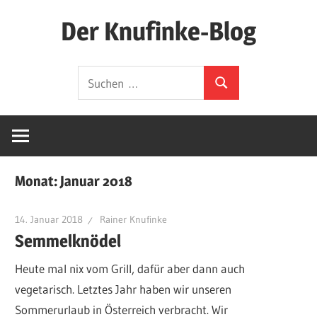
Zum
Der Knufinke-Blog
Inhalt
springen
Dies
Suchen
und
Suchen
nach:
Das
und
IT
Monat:
Januar 2018
14. Januar 2018
Rainer Knufinke
Semmelknödel
Heute mal nix vom Grill, dafür aber dann auch
vegetarisch. Letztes Jahr haben wir unseren
Sommerurlaub in Österreich verbracht. Wir