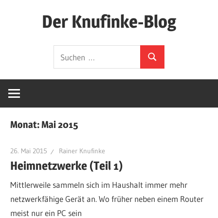
Zum
Der Knufinke-Blog
Inhalt
springen
Dies
Suchen
und
Suchen
nach:
Das
und
IT
Monat:
Mai 2015
26. Mai 2015
Rainer Knufinke
Heimnetzwerke (Teil 1)
Mittlerweile sammeln sich im Haushalt immer mehr
netzwerkfähige Gerät an. Wo früher neben einem Router
meist nur ein PC sein