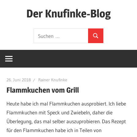
Zum
Der Knufinke-Blog
Inhalt
springen
Dies
Suchen
und
Suchen
nach:
Das
und
IT
26. Juni 2018
Rainer Knufinke
Flammkuchen vom Grill
Heute habe ich mal Flammkuchen ausprobiert. Ich liebe
Flammkuchen mit Speck und Zwiebeln, daher die
Überlegung, das mal selber auszuprobieren. Das Rezept
für den Flammkuchen habe ich in Teilen von