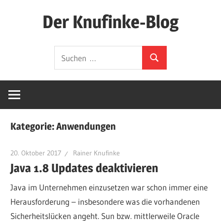
Zum
Der Knufinke-Blog
Inhalt
springen
Dies
Suchen
und
Suchen
nach:
Das
und
IT
Kategorie:
Anwendungen
20. Oktober 2017
Rainer Knufinke
Java 1.8 Updates deaktivieren
Java im Unternehmen einzusetzen war schon immer eine
Herausforderung – insbesondere was die vorhandenen
Sicherheitslücken angeht. Sun bzw. mittlerweile Oracle