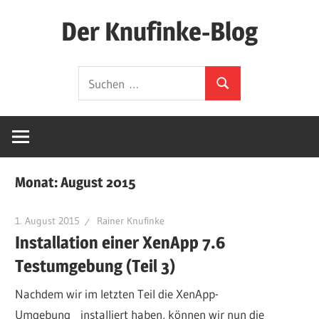
Zum
Der Knufinke-Blog
Inhalt
springen
Dies
Suchen
und
Suchen
nach:
Das
und
IT
Monat:
August 2015
1. August 2015
Rainer Knufinke
Installation einer XenApp 7.6
Testumgebung (Teil 3)
Nachdem wir im letzten Teil die XenApp-
Umgebung installiert haben, können wir nun die