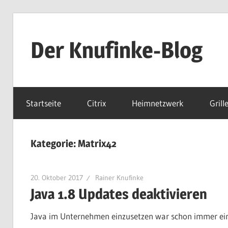
Zum
Inhalt
Der Knufinke-Blog
springen
Dies
und
Startseite
Citrix
Heimnetzwerk
Grill
Das
und
IT
Kategorie:
Matrix42
20. Oktober 2017
Rainer Knufinke
Java 1.8 Updates deaktivieren
Java im Unternehmen einzusetzen war schon immer ei