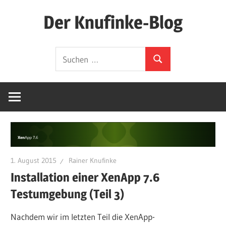
Zum
Der Knufinke-Blog
Inhalt
springen
Dies
Suchen
und
Suchen
nach:
Das
und
IT
1. August 2015
Rainer Knufinke
Installation einer XenApp 7.6
Testumgebung (Teil 3)
Nachdem wir im letzten Teil die XenApp-