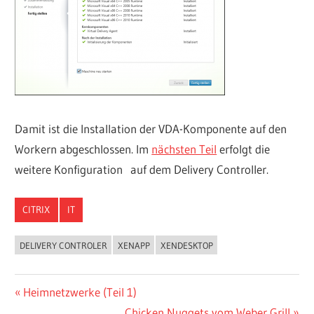
Damit ist die Installation der VDA-Komponente auf den
Workern abgeschlossen. Im
nächsten Teil
erfolgt die
weitere Konfiguration auf dem Delivery Controller.
CITRIX
IT
DELIVERY CONTROLER
XENAPP
XENDESKTOP
Beitragsnavigation
Vorheriger
Heimnetzwerke (Teil 1)
Beitrag:
Nächster
Chicken Nuggets vom Weber Grill