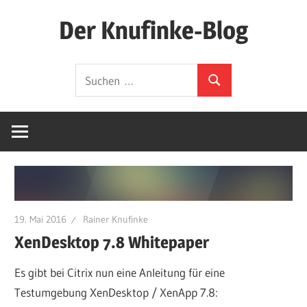
Zum
Der Knufinke-Blog
Inhalt
springen
Dies
Suchen
und
Suchen
nach:
Das
und
IT
19. Mai 2016
Rainer Knufinke
XenDesktop 7.8 Whitepaper
Es gibt bei Citrix nun eine Anleitung für eine
Testumgebung XenDesktop / XenApp 7.8: