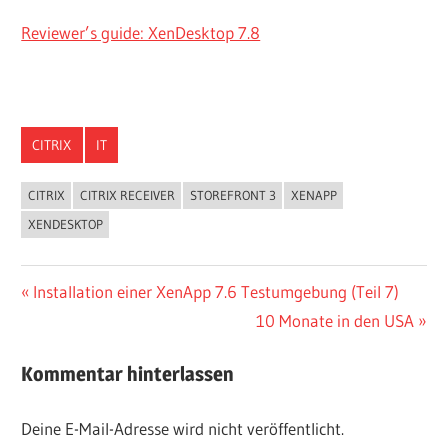
Reviewer’s guide: XenDesktop 7.8
CITRIX
IT
CITRIX
CITRIX RECEIVER
STOREFRONT 3
XENAPP
XENDESKTOP
Beitragsnavigation
Vorheriger
Installation einer XenApp 7.6 Testumgebung (Teil 7)
Beitrag:
Nächster
10 Monate in den USA
Beitrag:
Kommentar hinterlassen
Deine E-Mail-Adresse wird nicht veröffentlicht.