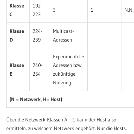
Klasse
192-
3
1
N.N
C
223
Klasse
224-
Multicast-
D
239
Adressen
Experimentelle
Klasse
240-
Adressen bzw.
E
254
zukünftige
Nutzung
(N = Netzwerk, H= Host)
Über die Netzwerk-Klassen A – C kann der Host also
ermitteln, zu welchem Netzwerk er gehört. Nur die Hosts,