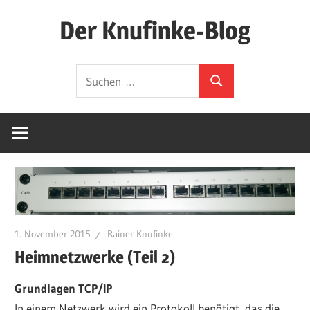
Zum
Der Knufinke-Blog
Inhalt
springen
Dies
Suchen
und
Suchen
nach:
Das
und
IT
1. November 2015
Rainer Knufinke
Heimnetzwerke (Teil 2)
Grundlagen TCP/IP
In einem Netzwerk wird ein Protokoll benötigt, das die