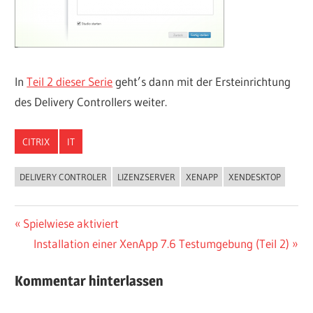
In
Teil 2 dieser Serie
geht’s dann mit der Ersteinrichtung
des Delivery Controllers weiter.
CITRIX
IT
DELIVERY CONTROLER
LIZENZSERVER
XENAPP
XENDESKTOP
Beitragsnavigation
Vorheriger
Spielwiese aktiviert
Beitrag:
Nächster
Installation einer XenApp 7.6 Testumgebung (Teil 2)
Beitrag:
Kommentar hinterlassen