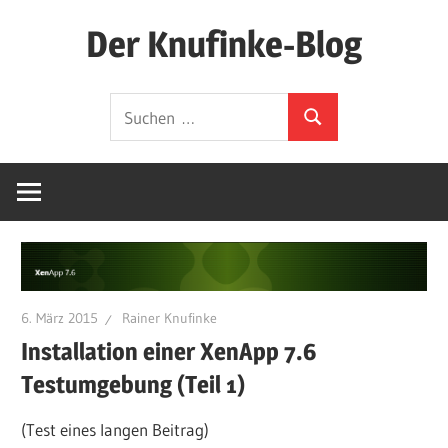
Zum
Der Knufinke-Blog
Inhalt
springen
Dies
Suchen
und
Suchen
nach:
Das
und
IT
6. März 2015
Rainer Knufinke
Installation einer XenApp 7.6
Testumgebung (Teil 1)
(Test eines langen Beitrag)