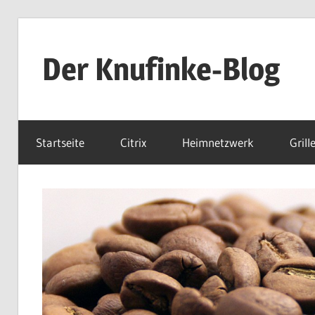
Zum
Inhalt
Der Knufinke-Blog
springen
Dies
und
Startseite
Citrix
Heimnetzwerk
Grill
Das
und
IT