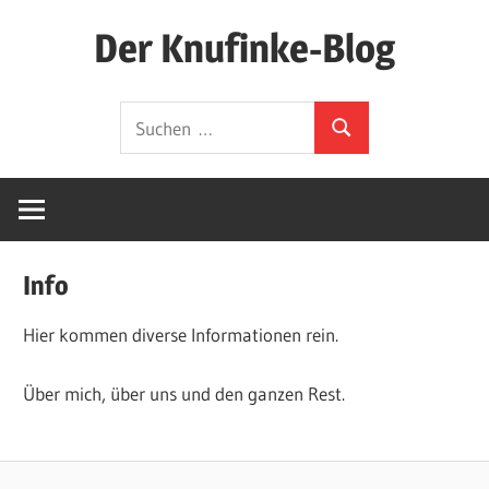
Zum
Der Knufinke-Blog
Inhalt
springen
Dies
Suchen
und
Suchen
nach:
Das
und
IT
Info
Hier kommen diverse Informationen rein.
Über mich, über uns und den ganzen Rest.