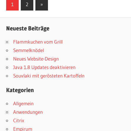
Seitennummerierung
Nächste
1
2
»
Beiträge
der
Beiträge
Neueste Beiträge
Flammkuchen vom Grill
Semmelknödel
Neues Website-Design
Java 1.8 Updates deaktivieren
Souvlaki mit gerösteten Kartoffeln
Kategorien
Allgemein
Anwendungen
Citrix
Empirum