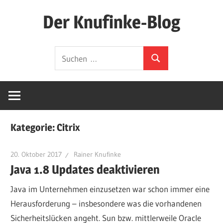
Zum
Der Knufinke-Blog
Inhalt
springen
Dies
Suchen
und
Suchen
nach:
Das
und
IT
Kategorie:
Citrix
20. Oktober 2017
Rainer Knufinke
Java 1.8 Updates deaktivieren
Java im Unternehmen einzusetzen war schon immer eine
Herausforderung – insbesondere was die vorhandenen
Sicherheitslücken angeht. Sun bzw. mittlerweile Oracle