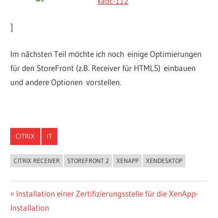
]
Im nächsten Teil möchte ich noch einige Optimierungen
für den StoreFront (z.B. Receiver für HTML5) einbauen
und andere Optionen vorstellen.
CITRIX
IT
CITRIX RECEIVER
STOREFRONT 2
XENAPP
XENDESKTOP
Beitragsnavigation
Vorheriger
Installation einer Zertifizierungsstelle für die XenApp-
Beitrag:
Installation