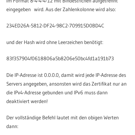
im Format 8-4-4-4-12 mit Bindestrichen aufgetrennt
eingegeben wird. Aus der Zahlenkolonne wird also:
234ED26A-5812-DF24-98C2-709915D0BD4C
und der Hash wird ohne Leerzeichen benötigt:
‎83f357904f0618806a5b8206e50bc4fd1a191b73
Die IP-Adresse ist 0.0.0.0, damit wird jede IP-Adresse des
Servers angegeben, ansonsten wird das Zertifikat nur an
die IPv4-Adresse gebunden und IPv6 muss dann
deaktiviert werden!
Der vollständige Befehl lautet mit den obigen Werten
dann: