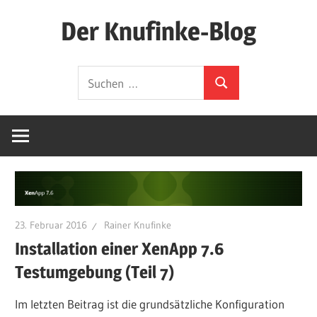
Zum
Der Knufinke-Blog
Inhalt
springen
Dies
Suchen
und
Suchen
nach:
Das
und
IT
23. Februar 2016
Rainer Knufinke
Installation einer XenApp 7.6
Testumgebung (Teil 7)
Im letzten Beitrag ist die grundsätzliche Konfiguration