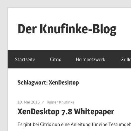
Zum
Inhalt
Der Knufinke-Blog
springen
Dies
und
Startseite
Citrix
Heimnetzwerk
Grill
Das
und
IT
Schlagwort:
XenDesktop
19. Mai 2016
Rainer Knufinke
XenDesktop 7.8 Whitepaper
Es gibt bei Citrix nun eine Anleitung für eine Testum