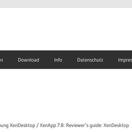
en
Download
Info
Datenschutz
Impre
gebung XenDesktop / XenApp 7.8: Reviewer’s guide: XenDesktop