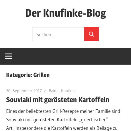
Zum
Der Knufinke-Blog
Inhalt
springen
Dies
Suchen
und
Suchen
nach:
Das
und
IT
Kategorie:
Grillen
30. September 2017
Rainer Knufinke
Souvlaki mit gerösteten Kartoffeln
Eines der beliebtesten Grill-Rezepte meiner Familie sind
Souvlaki mit gerösteten Kartoffeln „griechischer“
Art. Insbesondere die Kartoffeln werden als Beilage zu