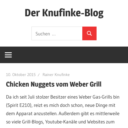
Zum
Der Knufinke-Blog
Inhalt
springen
Dies
Suchen
und
Suchen
nach:
Das
und
IT
10. Oktober 2015
Rainer Knufinke
Chicken Nuggets vom Weber Grill
Da ich seit Juli stolzer Besitzer eines Weber Gas-Grills bin
(Spirit E210), reizt es mich doch schon, neue Dinge mit
dem Apparat anzustellen. Außerdem gibt es mittlerweile
so viele Grill-Blogs, Youtube-Kanäle und Websites zum