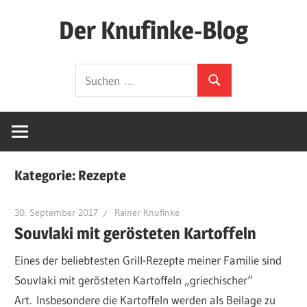
Zum
Der Knufinke-Blog
Inhalt
springen
Dies
Suchen
und
Suchen
nach:
Das
und
IT
Kategorie:
Rezepte
30. September 2017
Rainer Knufinke
Souvlaki mit gerösteten Kartoffeln
Eines der beliebtesten Grill-Rezepte meiner Familie sind
Souvlaki mit gerösteten Kartoffeln „griechischer“
Art. Insbesondere die Kartoffeln werden als Beilage zu