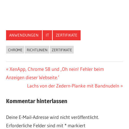
ANWENDUNGEN
IT
ZERTIFIKATE
CHROME
RICHTLINIEN
ZERTIFIKATE
Beitragsnavigation
Vorheriger
XenApp, Chrome 58 und ‚Oh nein! Fehler beim
Beitrag:
Anzeigen dieser Webseite.‘
Nächster
Lachs von der Zedern-Planke mit Bandnudeln
Beitrag:
Kommentar hinterlassen
Deine E-Mail-Adresse wird nicht veröffentlicht.
Erforderliche Felder sind mit
*
markiert