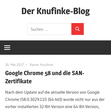
Zum
Der Knufinke-Blog
Inhalt
springen
Dies
Suchen
und
Suchen
nach:
Das
und
IT
26. Mai 2017
Rainer Knufinke
Google Chrome 58 und die SAN-
Zertifikate
Nach dem Update auf die aktuelle Version von Google
Chrome (58.0.3029.110 (64-bit)) wurde nicht nur aus der
vorher installierten 32-Bit-Version eine 64-Bit-Version,