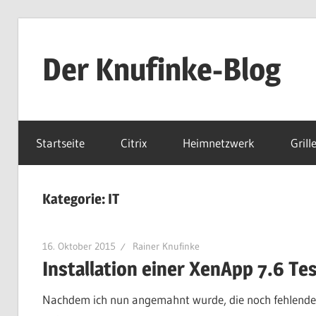
Zum
Inhalt
Der Knufinke-Blog
springen
Dies
und
Startseite
Citrix
Heimnetzwerk
Grill
Das
und
IT
Kategorie:
IT
16. Oktober 2015
Rainer Knufinke
Installation einer XenApp 7.6 Te
Nachdem ich nun angemahnt wurde, die noch fehlenden 