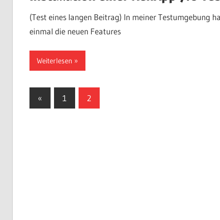
(Test eines langen Beitrag) In meiner Testumgebung ha
einmal die neuen Features
Weiterlesen
Seitennummerierung
Vorherige
«
1
2
Beiträge
der
Beiträge